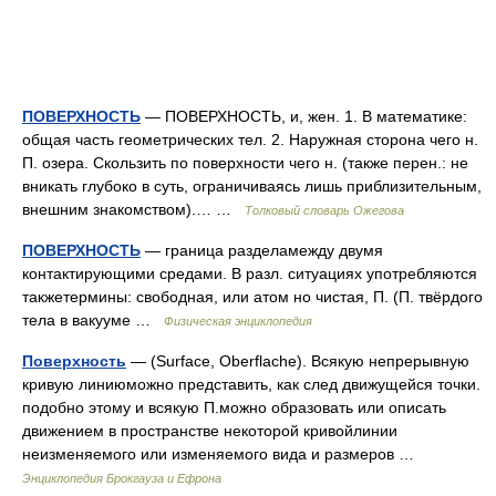
ПОВЕРХНОСТЬ
— ПОВЕРХНОСТЬ, и, жен. 1. В математике:
общая часть геометрических тел. 2. Наружная сторона чего н.
П. озера. Скользить по поверхности чего н. (также перен.: не
вникать глубоко в суть, ограничиваясь лишь приблизительным,
внешним знакомством).… …
Толковый словарь Ожегова
ПОВЕРХНОСТЬ
— граница разделамежду двумя
контактирующими средами. В разл. ситуациях употребляются
такжетермины: свободная, или атом но чистая, П. (П. твёрдого
тела в вакууме …
Физическая энциклопедия
Поверхность
— (Surface, Oberflache). Всякую непрерывную
кривую линиюможно представить, как след движущейся точки.
подобно этому и всякую П.можно образовать или описать
движением в пространстве некоторой кривойлинии
неизменяемого или изменяемого вида и размеров …
Энциклопедия Брокгауза и Ефрона