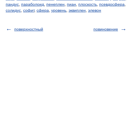
пандус
,
параболоид
,
пенеплен
,
пиан
,
плоскость
,
псевдосфера
,
солидус
,
софит
,
сфера
,
уровень
,
эквиплен
,
элевон
поверхностный
повиновение