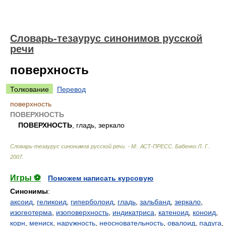
Словарь-тезаурус синонимов русской
речи
поверхность
Толкование
Перевод
поверхность
ПОВЕРХНОСТЬ
ПОВЕРХНОСТЬ
, гладь, зеркало
Словарь-тезаурус синонимов русской речи. - М:. АСТ-ПРЕСС
.
Бабенко Л. Г.
.
2007
.
Игры ⚽
Поможем написать курсовую
Синонимы
:
аксоид
,
геликоид
,
гиперболоид
,
гладь
,
зальбанд
,
зеркало
,
изогеотерма
,
изоповерхность
,
индикатриса
,
катеноид
,
коноид
,
корн
,
мениск
,
наружность
,
неосновательность
,
овалоид
,
падуга
,